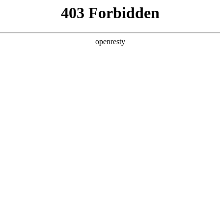
企业业务
个人业务
了解我们
投资者
示器件
>
电子纸显示
EN
Global
盖了1寸到32寸的型号，具有高对比度、宽视角、超低功
时更新显示内容，节省运营成本。产品已应用于零售、商务办